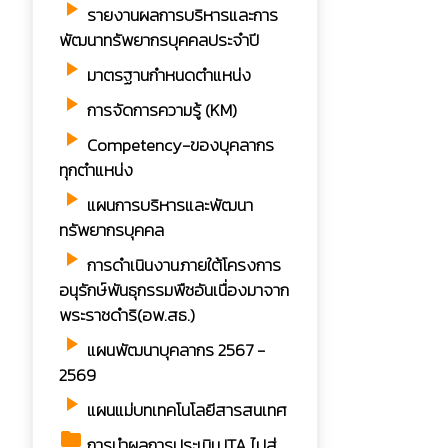
play_arrow
รายงานผลการบริหารและการ
พัฒนาทรัพยากรบุคคลประจำปี
play_arrow
มาตรฐานกำหนดตำแหน่ง
play_arrow
การจัดการความรู้ (KM)
play_arrow
Competency-ของบุคลากร
ทุกตำแหน่ง
play_arrow
แผนการบริหารและพัฒนา
ทรัพยากรบุคคล
play_arrow
การดำเนินงานภายใต้โครงการ
อนุรักษ์พันธุกรรมพืชอันเนื่องมาจาก
พระราชดำริ(อพ.สธ.)
play_arrow
แผนพัฒนาบุคลากร 2567 -
2569
play_arrow
แผนแม่บทเทคโนโลยีสารสนเทศ
folder
การนำผลการประเมิน ITA ไปสู่