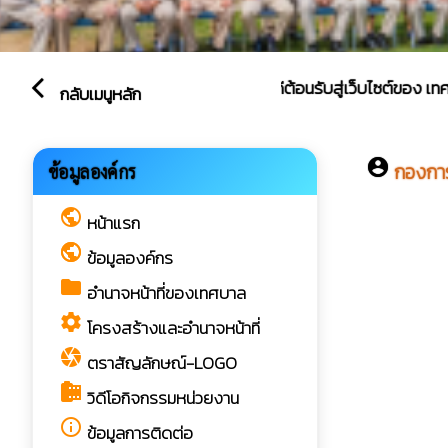
ยินดีต้อนรับสู่เว็บไซต์ของ เทศบาล
arrow_back_ios
กลับเมนูหลัก
account_circle
กองกา
ข้อมูลองค์กร
public
หน้าแรก
public
ข้อมูลองค์กร
folder
อำนาจหน้าที่ของเทศบาล
settings
โครงสร้างและอำนาจหน้าที่
camera
ตราสัญลักษณ์-LOGO
camera_roll
วิดีโอกิจกรรมหน่วยงาน
info_outline
ข้อมูลการติดต่อ