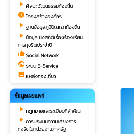
play_arrow
ศิลปะ วัฒนธรรมท้องถิ่น
info
โครงสร้างองค์กร
play_arrow
ฐานข้อมูลภูมิปัญญาท้องถิ่น
play_arrow
ข้อมูลเชิงสถิติเรื่องร้องเรียน
การทุจริตประจำปี
thumb_up
Social Network
public
ระบบ E-Service
image
แหล่งท่องเที่ยว
ข้อมูลเผยแพร่
play_arrow
กฎหมายและระเบียบที่สำคัญ
play_arrow
การประเมินความเสี่ยงการ
ทุจริตในหน่วยงานภาครัฐ