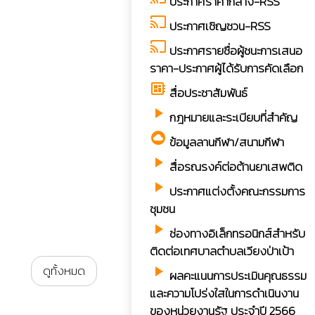
ประกาศราคากลาง-RSS
cast
ประกาศเชิญชวน-RSS
cast
ประกาศรายชื่อผู้ชนะการเสนอ
ราคา-ประกาศผู้ได้รับการคัดเลือก
developer_board
สื่อประชาสัมพันธ์
play_arrow
กฎหมายและระเบียบที่สำคัญ
cloud_circle
ข้อมูลลานกีฬา/สนามกีฬา
play_arrow
สื่อรณรงค์ต่อต้านยาเสพติด
play_arrow
ประกาศแต่งตั้งคณะกรรมการ
ชุมชน
play_arrow
ช่องทางอิเล็กทรอนิกส์สำหรับ
ติดต่อเทศบาลตำบลเวียงป่าเป้า
ดูทั้งหมด
play_arrow
ผลคะแนนการประเมินคุณธรรม
และความโปร่งใสในการดำเนินงาน
ของหน่วยงานรัฐ ประจำปี 2566