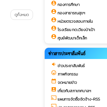
account_circle
กองการศึกษา
account_circle
กองสาธารณสุขฯ
ดูทั้งหมด
account_circle
หน่วยตรวจสอบภายใน
account_circle
โรงเรียน ทต.เวียงป่าเป้า
account_circle
ศูนย์พัฒนาเด็กเล็ก
ข่าวสารประชาสัมพันธ์
volume_down
ข่าวประชาสัมพันธ์
sentiment_very_satisfied
ภาพกิจกรรม
date_range
จดหมายข่าว
account_box
เกี่ยวกับสภาเทศบาลฯ
cast
แผนการจัดซื้อจัดจ้าง-RSS
cast