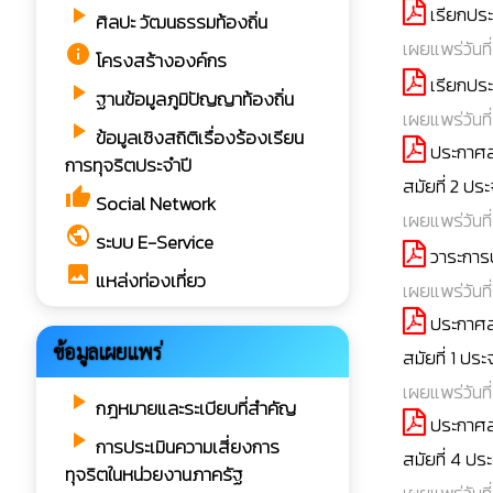
เรียกประ
play_arrow
ศิลปะ วัฒนธรรมท้องถิ่น
เผยแพร่วันที
info
โครงสร้างองค์กร
เรียกปร
play_arrow
ฐานข้อมูลภูมิปัญญาท้องถิ่น
เผยแพร่วันที
play_arrow
ข้อมูลเชิงสถิติเรื่องร้องเรียน
ประกาศส
การทุจริตประจำปี
สมัยที่ 2 ปร
thumb_up
Social Network
เผยแพร่วันที
public
ระบบ E-Service
วาระการป
image
แหล่งท่องเที่ยว
เผยแพร่วันที
ประกาศส
ข้อมูลเผยแพร่
สมัยที่ 1 ปร
เผยแพร่วันที
play_arrow
กฎหมายและระเบียบที่สำคัญ
ประกาศส
play_arrow
การประเมินความเสี่ยงการ
สมัยที่ 4 ป
ทุจริตในหน่วยงานภาครัฐ