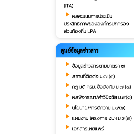
(ITA)
play_arrow
ผลคะแนนการประเมิน
ประสิทธิภาพขององค์กรปกครอง
ส่วนท้องถิ่น LPA
ศูนย์ข้อมูลข่าวสาร
play_arrow
ข้อมูลข่าวสารตามมาตรา ๗
play_arrow
สถานที่ติดต่อ ม.๗ (๓)
play_arrow
กฏ มติ ครม. ข้อบังคับ ม.๗ (๔)
play_arrow
ผลพิจารณา/คำวินิจฉัย ม.๙(๑)
play_arrow
นโยบาย/การตีความ ม.๙(๒)
play_arrow
แผนงาน โครงการ งบฯ ม.๙(๓)
play_arrow
เอกสารเผยแพร่