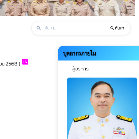
ค้นหา
search
search
บุคลากรภายใน
poll
ายน 2568 )
play_arrow
ผู้บริหาร