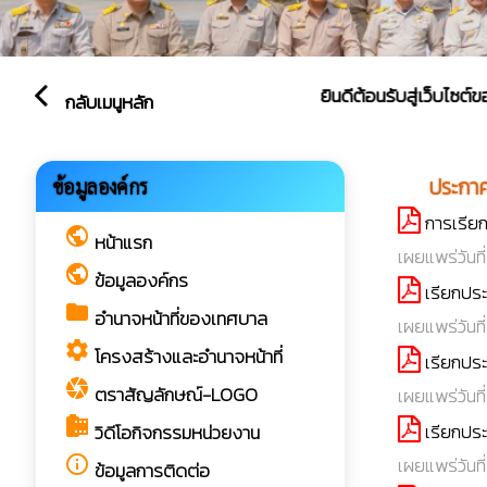
ยินดีต้อนรับสู่เว็บไซต์ของ เทศ
arrow_back_ios
กลับเมนูหลัก
play_arrow
ประกาศ
ข้อมูลองค์กร
การเรียก
public
หน้าแรก
เผยแพร่วันที่
public
ข้อมูลองค์กร
เรียกประ
folder
อำนาจหน้าที่ของเทศบาล
เผยแพร่วันที
settings
โครงสร้างและอำนาจหน้าที่
เรียกประ
camera
ตราสัญลักษณ์-LOGO
เผยแพร่วันที
camera_roll
เรียกประ
วิดีโอกิจกรรมหน่วยงาน
เผยแพร่วันที
info_outline
ข้อมูลการติดต่อ