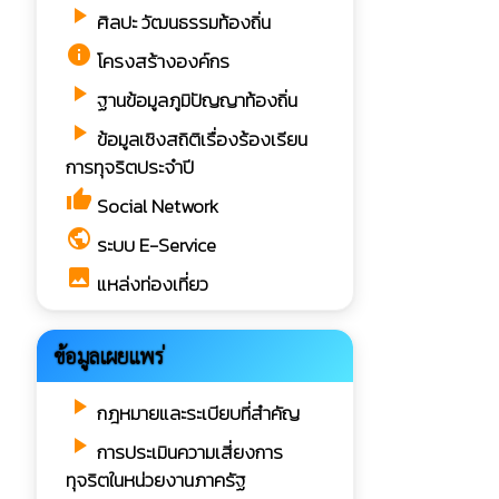
play_arrow
ศิลปะ วัฒนธรรมท้องถิ่น
info
โครงสร้างองค์กร
play_arrow
ฐานข้อมูลภูมิปัญญาท้องถิ่น
play_arrow
ข้อมูลเชิงสถิติเรื่องร้องเรียน
การทุจริตประจำปี
thumb_up
Social Network
public
ระบบ E-Service
image
แหล่งท่องเที่ยว
ข้อมูลเผยแพร่
play_arrow
กฎหมายและระเบียบที่สำคัญ
play_arrow
การประเมินความเสี่ยงการ
ทุจริตในหน่วยงานภาครัฐ