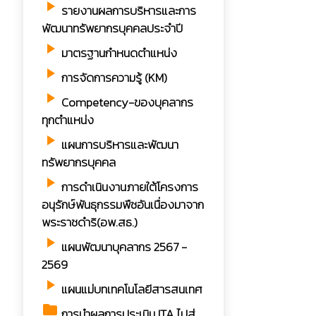
play_arrow
รายงานผลการบริหารและการ
พัฒนาทรัพยากรบุคคลประจำปี
play_arrow
มาตรฐานกำหนดตำแหน่ง
play_arrow
การจัดการความรู้ (KM)
play_arrow
Competency-ของบุคลากร
ทุกตำแหน่ง
play_arrow
แผนการบริหารและพัฒนา
ทรัพยากรบุคคล
play_arrow
การดำเนินงานภายใต้โครงการ
อนุรักษ์พันธุกรรมพืชอันเนื่องมาจาก
พระราชดำริ(อพ.สธ.)
play_arrow
แผนพัฒนาบุคลากร 2567 -
2569
play_arrow
แผนแม่บทเทคโนโลยีสารสนเทศ
folder
การนำผลการประเมิน ITA ไปสู่