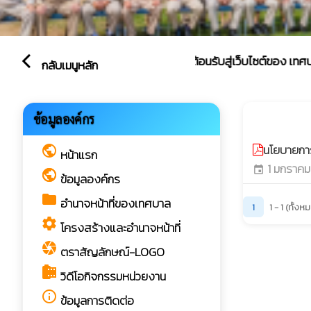
ยินดีต้อนรับสู่เว็บไซต์ของ เทศบาลต
arrow_back_ios
กลับเมนูหลัก
นโยบายค
ข้อมูลองค์กร
play_arrow
นโยบายกา
public
หน้าแรก
1 มกราคม
event
public
ข้อมูลองค์กร
folder
อำนาจหน้าที่ของเทศบาล
1
1 - 1 (ทั้ง
settings
โครงสร้างและอำนาจหน้าที่
camera
ตราสัญลักษณ์-LOGO
camera_roll
วิดีโอกิจกรรมหน่วยงาน
info_outline
ข้อมูลการติดต่อ