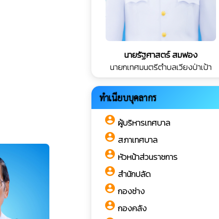
นายรัฐศาสตร์ สมฟอง
นายกเทศมนตรีตำบลเวียงป่าเป้า
ทำเนียบบุคลากร
account_circle
ผู้บริหารเทศบาล
account_circle
สภาเทศบาล
account_circle
หัวหน้าส่วนราชการ
account_circle
สำนักปลัด
account_circle
กองช่าง
account_circle
กองคลัง