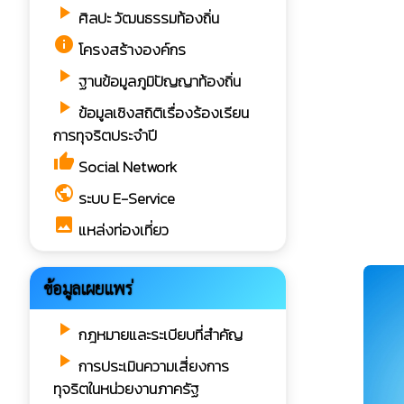
play_arrow
ศิลปะ วัฒนธรรมท้องถิ่น
info
โครงสร้างองค์กร
play_arrow
ฐานข้อมูลภูมิปัญญาท้องถิ่น
play_arrow
ข้อมูลเชิงสถิติเรื่องร้องเรียน
การทุจริตประจำปี
thumb_up
Social Network
public
ระบบ E-Service
image
แหล่งท่องเที่ยว
ข้อมูลเผยแพร่
play_arrow
กฎหมายและระเบียบที่สำคัญ
play_arrow
การประเมินความเสี่ยงการ
ทุจริตในหน่วยงานภาครัฐ