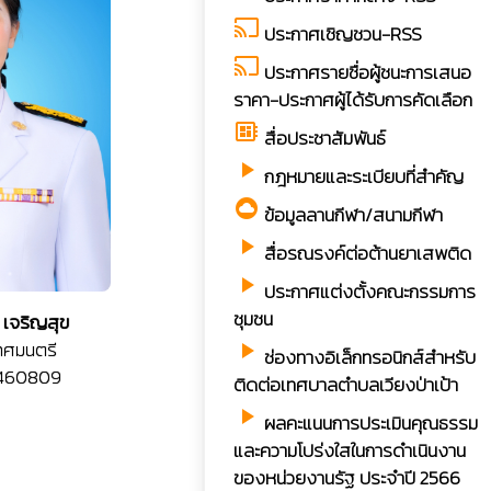
cast
ประกาศเชิญชวน-RSS
cast
ประกาศรายชื่อผู้ชนะการเสนอ
ราคา-ประกาศผู้ได้รับการคัดเลือก
developer_board
สื่อประชาสัมพันธ์
play_arrow
กฎหมายและระเบียบที่สำคัญ
cloud_circle
ข้อมูลลานกีฬา/สนามกีฬา
play_arrow
สื่อรณรงค์ต่อต้านยาเสพติด
play_arrow
ประกาศแต่งตั้งคณะกรรมการ
ชุมชน
เจริญสุข
ทศมนตรี
play_arrow
ช่องทางอิเล็กทรอนิกส์สำหรับ
4460809
ติดต่อเทศบาลตำบลเวียงป่าเป้า
play_arrow
ผลคะแนนการประเมินคุณธรรม
และความโปร่งใสในการดำเนินงาน
ของหน่วยงานรัฐ ประจำปี 2566