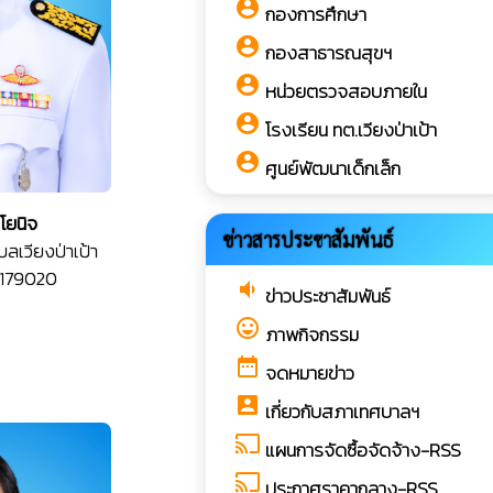
account_circle
กองการศึกษา
account_circle
กองสาธารณสุขฯ
account_circle
หน่วยตรวจสอบภายใน
account_circle
โรงเรียน ทต.เวียงป่าเป้า
account_circle
ศูนย์พัฒนาเด็กเล็ก
โยนิจ
ข่าวสารประชาสัมพันธ์
เวียงป่าเป้า
9179020
volume_down
ข่าวประชาสัมพันธ์
sentiment_very_satisfied
ภาพกิจกรรม
date_range
จดหมายข่าว
account_box
เกี่ยวกับสภาเทศบาลฯ
cast
แผนการจัดซื้อจัดจ้าง-RSS
cast
ประกาศราคากลาง-RSS