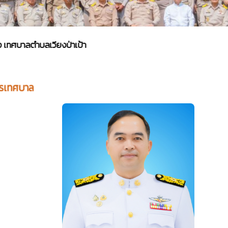
ลตำบลเวียงป่าเป้า
หารเทศบาล