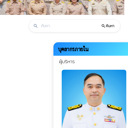
ค้นหา
search
search
บุคลากรภายใน
ผู้บริหาร