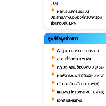
(ITA)
play_arrow
ผลคะแนนการประเมิน
ประสิทธิภาพขององค์กรปกครอง
ส่วนท้องถิ่น LPA
ศูนย์ข้อมูลข่าวสาร
play_arrow
ข้อมูลข่าวสารตามมาตรา ๗
play_arrow
สถานที่ติดต่อ ม.๗ (๓)
play_arrow
กฏ มติ ครม. ข้อบังคับ ม.๗ (๔)
play_arrow
ผลพิจารณา/คำวินิจฉัย ม.๙(๑)
play_arrow
นโยบาย/การตีความ ม.๙(๒)
play_arrow
แผนงาน โครงการ งบฯ ม.๙(๓)
play_arrow
เอกสารเผยแพร่