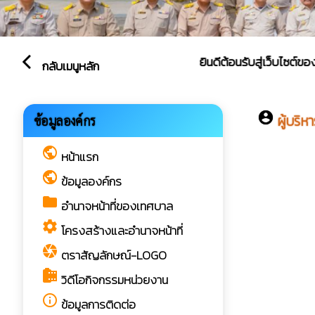
ยินดีต้อนรับสู่เว็บไซต์ของ เทศบา
arrow_back_ios
กลับเมนูหลัก
account_circle
ผู้บริ
ข้อมูลองค์กร
public
หน้าแรก
public
ข้อมูลองค์กร
folder
อำนาจหน้าที่ของเทศบาล
settings
โครงสร้างและอำนาจหน้าที่
camera
ตราสัญลักษณ์-LOGO
camera_roll
วิดีโอกิจกรรมหน่วยงาน
info_outline
ข้อมูลการติดต่อ