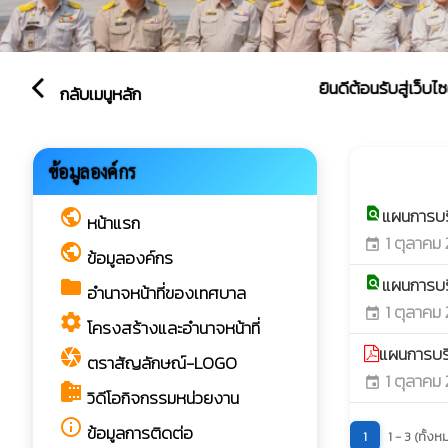
ยินดีต้อนรับสู่เว็บไซต์ของ
arrow_back_ios
กลับเมนูหลัก
แผนการ
ข้อมูลองค์กร
play_arrow
แผนการบ
find_in_page
public
หน้าแรก
1 ตุลาคม
event
public
ข้อมูลองค์กร
แผนการบ
find_in_page
folder
อำนาจหน้าที่ของเทศบาล
1 ตุลาคม
event
settings
โครงสร้างและอำนาจหน้าที่
แผนการบร
camera
ตราสัญลักษณ์-LOGO
1 ตุลาคม
event
camera_roll
วิดีโอกิจกรรมหน่วยงาน
info_outline
ข้อมูลการติดต่อ
1
1 - 3 (ทั้ง