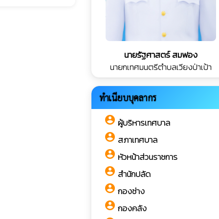
นายรัฐศาสตร์ สมฟอง
นายกเทศมนตรีตำบลเวียงป่าเป้า
ทำเนียบบุคลากร
account_circle
ผู้บริหารเทศบาล
account_circle
สภาเทศบาล
account_circle
หัวหน้าส่วนราชการ
account_circle
สำนักปลัด
account_circle
กองช่าง
account_circle
กองคลัง