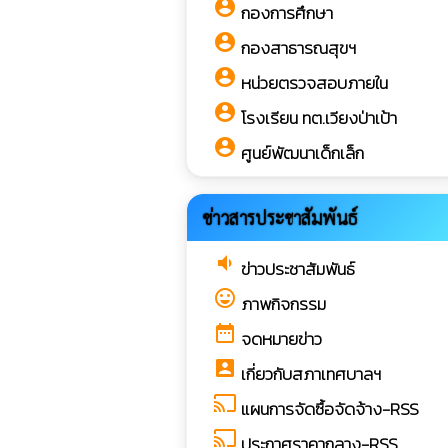
account_circle
กองการศึกษา
account_circle
กองสาธารณสุขฯ
account_circle
หน่วยตรวจสอบภายใน
account_circle
โรงเรียน ทต.เวียงป่าเป้า
account_circle
ศูนย์พัฒนาเด็กเล็ก
ข่าวสารประชาสัมพันธ์
volume_down
ข่าวประชาสัมพันธ์
sentiment_very_satisfied
ภาพกิจกรรม
date_range
จดหมายข่าว
account_box
เกี่ยวกับสภาเทศบาลฯ
cast
แผนการจัดซื้อจัดจ้าง-RSS
cast
ประกาศราคากลาง-RSS