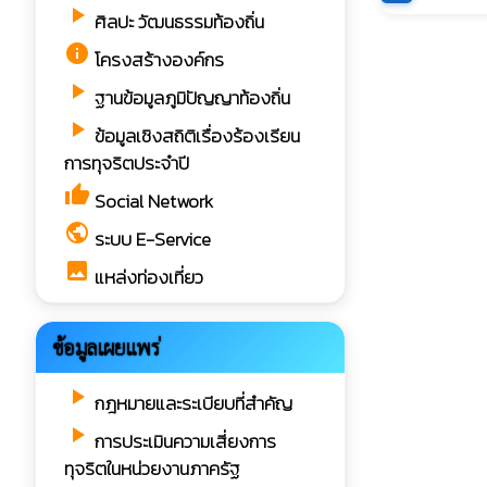
play_arrow
ศิลปะ วัฒนธรรมท้องถิ่น
info
โครงสร้างองค์กร
play_arrow
ฐานข้อมูลภูมิปัญญาท้องถิ่น
play_arrow
ข้อมูลเชิงสถิติเรื่องร้องเรียน
การทุจริตประจำปี
thumb_up
Social Network
public
ระบบ E-Service
image
แหล่งท่องเที่ยว
ข้อมูลเผยแพร่
play_arrow
กฎหมายและระเบียบที่สำคัญ
play_arrow
การประเมินความเสี่ยงการ
ทุจริตในหน่วยงานภาครัฐ