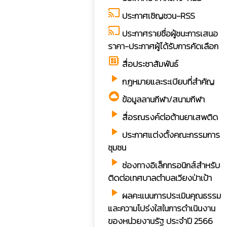
cast
ประกาศเชิญชวน-RSS
cast
ประกาศรายชื่อผู้ชนะการเสนอ
ราคา-ประกาศผู้ได้รับการคัดเลือก
developer_board
สื่อประชาสัมพันธ์
play_arrow
กฎหมายและระเบียบที่สำคัญ
cloud_circle
ข้อมูลลานกีฬา/สนามกีฬา
play_arrow
สื่อรณรงค์ต่อต้านยาเสพติด
play_arrow
ประกาศแต่งตั้งคณะกรรมการ
ชุมชน
play_arrow
ช่องทางอิเล็กทรอนิกส์สำหรับ
ติดต่อเทศบาลตำบลเวียงป่าเป้า
play_arrow
ผลคะแนนการประเมินคุณธรรม
และความโปร่งใสในการดำเนินงาน
ของหน่วยงานรัฐ ประจำปี 2566