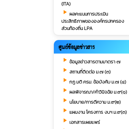
(ITA)
play_arrow
ผลคะแนนการประเมิน
ประสิทธิภาพขององค์กรปกครอง
ส่วนท้องถิ่น LPA
ศูนย์ข้อมูลข่าวสาร
play_arrow
ข้อมูลข่าวสารตามมาตรา ๗
play_arrow
สถานที่ติดต่อ ม.๗ (๓)
play_arrow
กฏ มติ ครม. ข้อบังคับ ม.๗ (๔)
play_arrow
ผลพิจารณา/คำวินิจฉัย ม.๙(๑)
play_arrow
นโยบาย/การตีความ ม.๙(๒)
play_arrow
แผนงาน โครงการ งบฯ ม.๙(๓)
play_arrow
เอกสารเผยแพร่