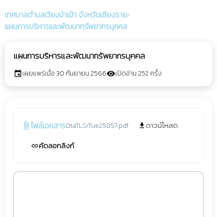
เทศบาลตำบลเวียงป่าเป้า
จังหวัดเชียงราย
›
แผนการบริหารและพัฒนาทรัพยากรบุคคล
แผนการบริหารและพัฒนาทรัพยากรบุคคล
เผยแพร่เมื่อ 30 กันยายน 2566
เปิดอ่าน 252 ครั้ง
event
visibility
ไฟล์เอกสาร
ดาวน์โหลด
0taTLSrTue25857.pdf
attach_file
file_download
คัดลอกลิงก์
link