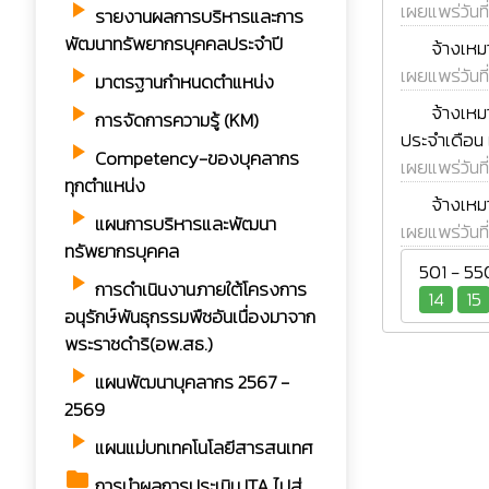
เผยแพร่วันที
play_arrow
รายงานผลการบริหารและการ
rss_feed
พัฒนาทรัพยากรบุคคลประจำปี
จ้างเหม
เผยแพร่วันที
play_arrow
มาตรฐานกำหนดตำแหน่ง
rss_feed
จ้างเหม
play_arrow
การจัดการความรู้ (KM)
ประจำเดือน
play_arrow
Competency-ของบุคลากร
เผยแพร่วันที
ทุกตำแหน่ง
rss_feed
จ้างเหม
play_arrow
แผนการบริหารและพัฒนา
เผยแพร่วันที
ทรัพยากรบุคคล
501 - 55
play_arrow
การดำเนินงานภายใต้โครงการ
14
15
อนุรักษ์พันธุกรรมพืชอันเนื่องมาจาก
พระราชดำริ(อพ.สธ.)
play_arrow
แผนพัฒนาบุคลากร 2567 -
2569
play_arrow
แผนแม่บทเทคโนโลยีสารสนเทศ
folder
การนำผลการประเมิน ITA ไปสู่