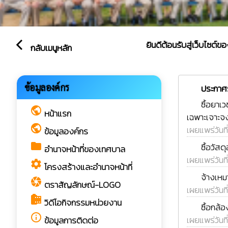
ยินดีต้อนรับสู่เว็บไซต์ของ เ
arrow_back_ios
กลับเมนูหลัก
cast
ข้อมูลองค์กร
ประกาศร
rss_feed
ซื้อยาเ
public
หน้าแรก
เฉพาะเจาะจ
public
เผยแพร่วันที
ข้อมูลองค์กร
rss_feed
folder
ซื้อวัส
อำนาจหน้าที่ของเทศบาล
เผยแพร่วันที
settings
โครงสร้างและอำนาจหน้าที่
rss_feed
จ้างเห
camera
ตราสัญลักษณ์-LOGO
เผยแพร่วันที
camera_roll
วิดีโอกิจกรรมหน่วยงาน
rss_feed
ซื้อกล้
info_outline
เผยแพร่วันที
ข้อมูลการติดต่อ