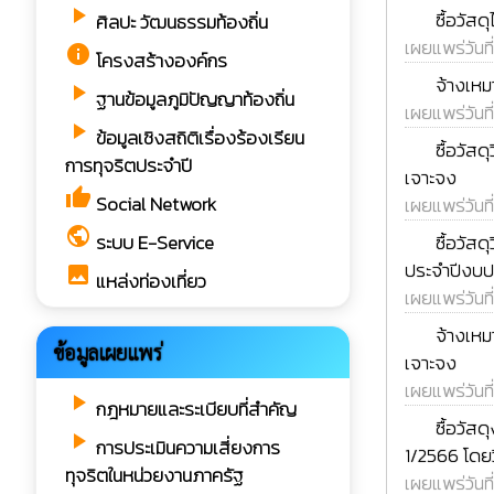
rss_feed
play_arrow
ซื้อวัส
ศิลปะ วัฒนธรรมท้องถิ่น
เผยแพร่วันที
info
โครงสร้างองค์กร
rss_feed
จ้างเหม
play_arrow
ฐานข้อมูลภูมิปัญญาท้องถิ่น
เผยแพร่วันที
play_arrow
ข้อมูลเชิงสถิติเรื่องร้องเรียน
rss_feed
ซื้อวัส
การทุจริตประจำปี
เจาะจง
thumb_up
Social Network
เผยแพร่วันที
rss_feed
public
ซื้อวัส
ระบบ E-Service
ประจำปีงบป
image
แหล่งท่องเที่ยว
เผยแพร่วันที
rss_feed
จ้างเห
ข้อมูลเผยแพร่
เจาะจง
เผยแพร่วันที
play_arrow
กฎหมายและระเบียบที่สำคัญ
rss_feed
ซื้อวัส
play_arrow
การประเมินความเสี่ยงการ
1/2566 โดยว
ทุจริตในหน่วยงานภาครัฐ
เผยแพร่วันที