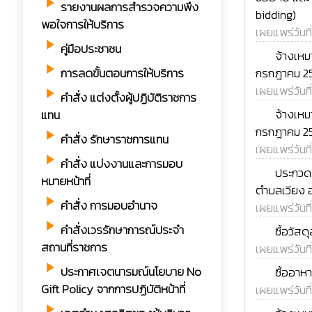
play_arrow
รายงานผลการสำรวจความพึง
bidding)
พอใจการให้บริการ
เผยแพร่วันที
play_arrow
คู่มือประชาชน
rss_feed
จ้างเหม
play_arrow
กรกฎาคม 25
การลดขั้นตอนการให้บริการ
เผยแพร่วันที
play_arrow
คำสั่ง แต่งตั้งผู้ปฏิบัติราชการ
rss_feed
จ้างเหม
แทน
กรกฎาคม 25
play_arrow
คำสั่ง รักษาราชการแทน
เผยแพร่วันที
play_arrow
คำสั่ง แบ่งงานและการมอบ
rss_feed
ประกวดร
หมายหน้าที่
ตำบลเวียง อ
play_arrow
คำสั่ง การมอบอำนาจ
เผยแพร่วันที
play_arrow
rss_feed
คำสั่งเวรรักษาการณ์ประจำ
ซื้อวัส
สถานที่ราชการ
เผยแพร่วันที
play_arrow
rss_feed
ประกาศเจตนารมณ์นโยบาย No
ซื้ออาห
Gift Policy จากการปฏิบัติหน้าที่
เผยแพร่วันที
rss_feed
play_arrow