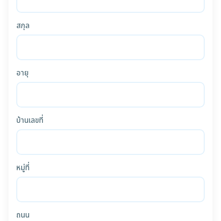
สกุล
อายุ
บ้านเลขที่
หมู่ที่
ถนน