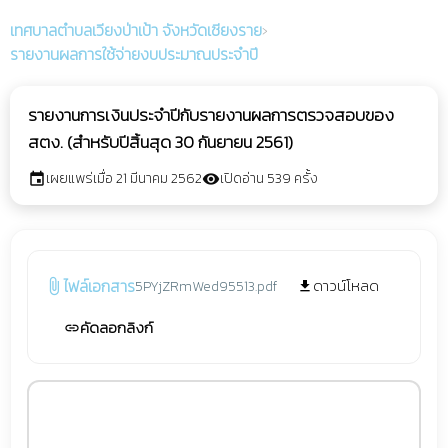
เทศบาลตำบลเวียงป่าเป้า
จังหวัดเชียงราย
›
รายงานผลการใช้จ่ายงบประมาณประจำปี
รายงานการเงินประจำปีกับรายงานผลการตรวจสอบของ
สตง. (สำหรับปีสิ้นสุด 30 กันยายน 2561)
เผยแพร่เมื่อ 21 มีนาคม 2562
เปิดอ่าน 539 ครั้ง
event
visibility
ไฟล์เอกสาร
ดาวน์โหลด
5PYjZRmWed95513.pdf
attach_file
file_download
คัดลอกลิงก์
link