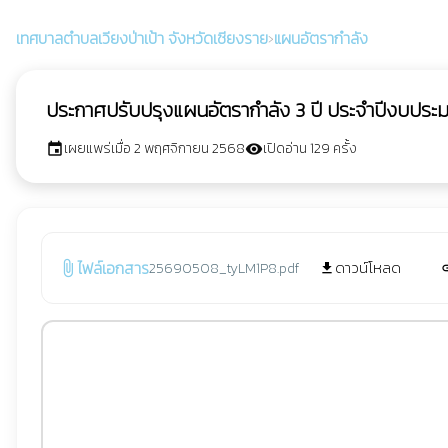
เทศบาลตำบลเวียงป่าเป้า
จังหวัดเชียงราย
›
แผนอัตรากำลัง
ประกาศปรับปรุงแผนอัตรากำลัง 3 ปี ประจำปีงบประมาณ
เผยแพร่เมื่อ 2 พฤศจิกายน 2568
เปิดอ่าน 129 ครั้ง
event
visibility
ไฟล์เอกสาร
ดาวน์โหลด
25690508_tyLM1P8.pdf
attach_file
file_download
l